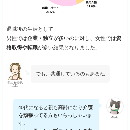
退職後の生活として
男性では
企業・独立
が多いのに対し、女性では
資
格取得や転職
が多い結果となりました。
でも、共通しているのもあるね
悩める40代
女性
40代になると親も高齢になり
介護
を頑張ってる
方もいらっしゃいま
Miruku
す。